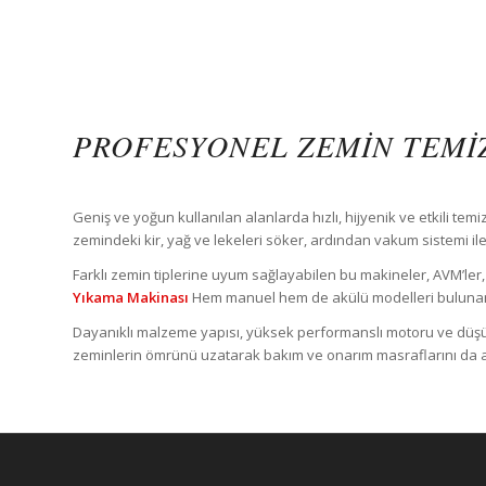
PROFESYONEL ZEMIN TEMIZ
Geniş ve yoğun kullanılan alanlarda hızlı, hijyenik ve etkili te
zemindeki kir, yağ ve lekeleri söker, ardından vakum sistemi ile
Farklı zemin tiplerine uyum sağlayabilen bu makineler, AVM’ler, o
Yıkama Makinası
Hem manuel hem de akülü modelleri bulunan 
Dayanıklı malzeme yapısı, yüksek performanslı motoru ve düşük 
zeminlerin ömrünü uzatarak bakım ve onarım masraflarını da az