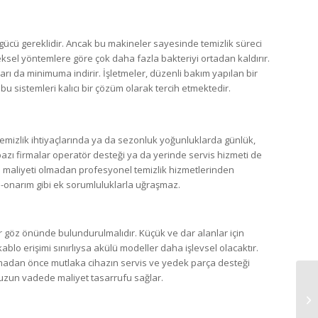
ücü gereklidir. Ancak bu makineler sayesinde temizlik süreci
eksel yöntemlere göre çok daha fazla bakteriyi ortadan kaldırır.
rarı da minimuma indirir. İşletmeler, düzenli bakım yapılan bir
u sistemleri kalıcı bir çözüm olarak tercih etmektedir.
temizlik ihtiyaçlarında ya da sezonluk yoğunluklarda günlük,
 bazı firmalar operatör desteği ya da yerinde servis hizmeti de
ım maliyeti olmadan profesyonel temizlik hizmetlerinden
m-onarım gibi ek sorumluluklarla uğraşmaz.
er göz önünde bulundurulmalıdır. Küçük ve dar alanlar için
blo erişimi sınırlıysa akülü modeller daha işlevsel olacaktır.
 almadan önce mutlaka cihazın servis ve yedek parça desteği
de uzun vadede maliyet tasarrufu sağlar.