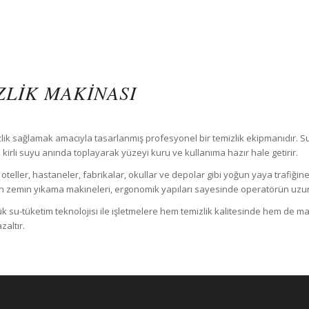
LIK MAKINASI
mizlik sağlamak amacıyla tasarlanmış profesyonel bir temizlik ekipmanıdır. 
 kirli suyu anında toplayarak yüzeyi kuru ve kullanıma hazır hale getirir.
teller, hastaneler, fabrikalar, okullar ve depolar gibi yoğun yaya trafiğine
zemin yıkama makineleri, ergonomik yapıları sayesinde operatörün uzun
su-tüketim teknolojisi ile işletmelere hem temizlik kalitesinde hem de mal
altır.