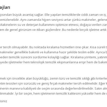
jları
ndan büyük avantaj sağlar. Elle yapılan temizliklerde ciddi zaman ve iş g
e temizlenebilir. Aynı zamanda hijyen seviyesi artar çünkü makineler, gelen
ur. Makinelerin su ve deterjan kullanımını optimize etmesi, doğaya verilen za
 de genel görünüm ve itibarı güçlendirir. Bu nedenle birçok işletme artık b
 tercih olmayabilir. Bu noktada kiralama hizmetleri öne çıkar. Kısa süreli 
makineler genellikle bakımlı ve kullanıma hazır şekilde teslim edilir. Ayrıca
eden temizlik sürecini sürdürme kolaylığı sağlar. Kiralama yöntemi, yatır
sayede işletmeler hem teknolojik temizlik ekipmanlarına erişir hem de bakı
k için öncelikle alan büyüklüğü, zemin türü ve temizlik sıklığı gibi kriterl
sisleri için sürücülü ve geniş fırçalı makineler tercih edilmelidir. Eğer ka
makinenin manevra kabiliyeti de seçim sırasında değerlendirilmelidir. Satın
alınmalıdır. İyi bir seçim, hem işletmenin temizlik kalitesini yükseltir hem 
siniz