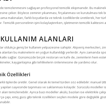
şekilde temizlenmesini sağlayan profesyonel temizlik ekipmanıdır. Bu makin
ine çeker. Böylece zeminin yıkanması, fırçalanması ve kurutulması tek bir
ma makinaları, farklı boyutlarda ve teknik özelliklerde üretilerek, her tü
ar. Temizlik personelinin işini kolaylaştırırken, işletmenin temizlik kalitesini
 KULLANIM ALANLARI
r oldukça geniş bir kullanım yelpazesine sahiptir. Alışveriş merkezleri, zin
alanları bu makinelerin en yoğun kullanıldığı yerlerdir. Aynı zamanda spor sa
katkı sağlar. Günümüzde birçok restoran ve kafe de, zeminlerin hem esteti
akineler, kayganlaşma gibi tehlikelerin önlenmesine de yardımcı olur.
k Özellikleri
arklı tiplerde üretilir. Genel olarak iki temel türden söz edilebilir: manuel (
 yapıları sayesinde taşınması ve saklanması kolaydır. Sürücülü modeller ise
alan temizlenebilir. Ayrıca bazı modeller akülü, bazıları ise elektrikle çalı
rça çapı, emiş gücü gibi teknik özellikleri seçilen modele göre değişiklik göst
nabilir.