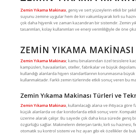
Zemin Yıkama Makinası
, geniş ve sert yüzeylerin etkili bir 
suyunu zemine uygular hem de kiri vakumlayarak kirli su haznes
çok daha hijyenik ve zaman kazandıran bir sistemdir. Zemin yıka
tasarımları, kolay kullanımları ve enerji verimliliğiyle de öne çık
ZEMIN YIKAMA MAKINASI
Zemin Yıkama Makinası
; kamu binalarından özel tesislere kada
kampüsleri, havaalanları, oteller, fabrikalar ve büyük depolama 
kullandığı alanlarda hijyen standartlarının korunmasına büyük 
kullanmaktadır. Farklı zemin türlerinde etkili sonuç veren bu m
Zemin Yıkama Makinası Türleri ve Tekni
Zemin Yıkama Makinası
, kullanılacağı alana ve ihtiyaca göre f
küçük alanlarda ve dar koridorlarda etkili sonuç verir. Kompakt
üzerine alarak çalışır. Bu sayede çok daha kısa sürede geniş bir 
özgürlüğü sağlar. Makinelerin deterjan tankı, kirli su haznesi, fı
otomatik su kontrol sistemi ve hız ayarı gibi ek özellikler de bulu