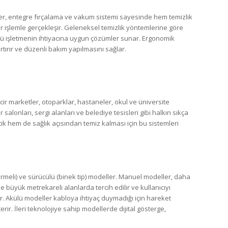
eler, entegre fırçalama ve vakum sistemi sayesinde hem temizlik
 işlemle gerçekleşir. Geleneksel temizlik yöntemlerine göre
rlü işletmenin ihtiyacına uygun çözümler sunar. Ergonomik
 artırır ve düzenli bakım yapılmasını sağlar.
cir marketler, otoparklar, hastaneler, okul ve üniversite
lonları, sergi alanları ve belediye tesisleri gibi halkın sıkça
k hem de sağlık açısından temiz kalması için bu sistemleri
ittirmeli) ve sürücülü (binek tip) modeller. Manuel modeller, daha
 büyük metrekareli alanlarda tercih edilir ve kullanıcıyı
şır. Akülü modeller kabloya ihtiyaç duymadığı için hareket
erir. İleri teknolojiye sahip modellerde dijital gösterge,