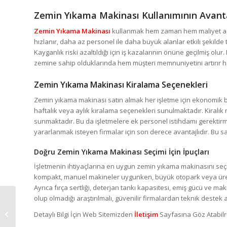
Zemin Yıkama Makinası Kullanımının Avanta
Zemin Yıkama Makinası
kullanmak hem zaman hem maliyet açısı
hızlanır, daha az personel ile daha büyük alanlar etkili şekild
Kayganlık riski azaltıldığı için iş kazalarının önüne geçilmiş ol
zemine sahip olduklarında hem müşteri memnuniyetini artırır hem
Zemin Yıkama Makinası Kiralama Seçenekleri
Zemin yıkama makinası satın almak her işletme için ekonomik bir
haftalık veya aylık kiralama seçenekleri sunulmaktadır. Kiralık 
sunmaktadır. Bu da işletmelere ek personel istihdamı gerektirm
yararlanmak isteyen firmalar için son derece avantajlıdır. Bu 
Doğru Zemin Yıkama Makinası Seçimi İçin İpuçları
İşletmenin ihtiyaçlarına en uygun zemin yıkama makinasını seçme
kompakt, manuel makineler uygunken, büyük otopark veya üretim te
Ayrıca fırça sertliği, deterjan tankı kapasitesi, emiş gücü ve 
olup olmadığı araştırılmalı, güvenilir firmalardan teknik destek 
DAR ALAN ZEMİN
Detaylı Bilgi İçin Web Sitemizden
İletişim
Sayfasına Göz Atabilri
YIKAMA MAKİNASI