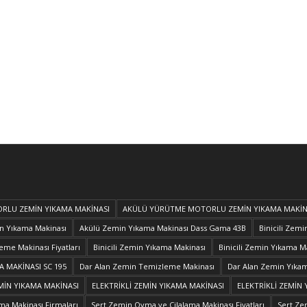
RLU ZEMİN YIKAMA MAKİNASI
AKÜLÜ YÜRÜTME MOTORLU ZEMİN YIKAMA MAKİN
n Yıkama Makinası
Akülü Zemin Yıkama Makinası Dass Gama 43B
Binicili Zem
eme Makinası Fiyatları
Binicili Zemin Yıkama Makinası
Binicili Zemin Yıkama Ma
A MAKİNASI SC 195
Dar Alan Zemin Temizleme Makinası
Dar Alan Zemin Yıkam
MİN YIKAMA MAKİNASI
ELEKTRİKLİ ZEMİN YIKAMA MAKİNASI
ELEKTRİKLİ ZEMİN 
ma Makinası Firmaları
Sert Zemin Ovma ve Cilalama Makinası Fiyatları
Sert Ze