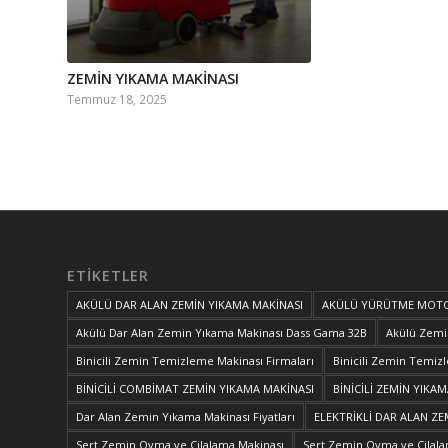
ZEMİN YIKAMA MAKİNASI
Temmuz 18, 2025
ETIKETLER
AKÜLÜ DAR ALAN ZEMİN YIKAMA MAKİNASI
AKÜLÜ YÜRÜTME MOTO
Akülü Dar Alan Zemin Yıkama Makinası Dass Gama 32B
Akülü Zemi
Binicili Zemin Temizleme Makinası Firmaları
Binicili Zemin Temizl
BİNİCİLİ COMBİMAT ZEMİN YIKAMA MAKİNASI
BİNİCİLİ ZEMİN YIKAM
Dar Alan Zemin Yıkama Makinası Fiyatları
ELEKTRİKLİ DAR ALAN ZE
Sert Zemin Ovma ve Cilalama Makinası
Sert Zemin Ovma ve Cilala