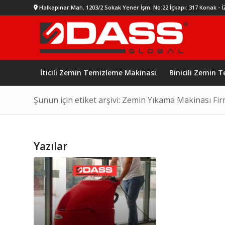
Halkapınar Mah. 1203/2 Sokak Yener İşm. No:22 İçkapı: 317 Konak - 
İticili Zemin Temizleme Makinası
Binicili Zemin 
Şunun için etiket arşivi: Zemin Yıkama Makinası Fir
Yazılar