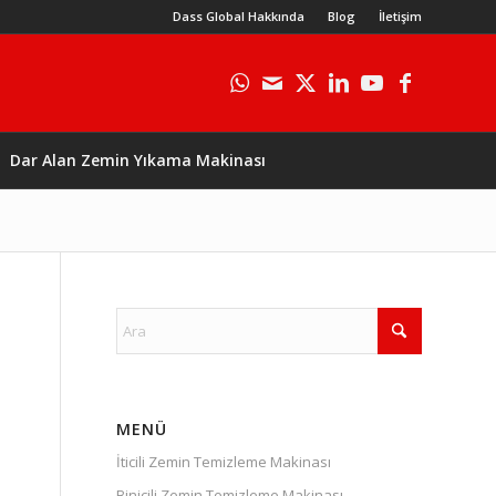
Dass Global Hakkında
Blog
İletişim
Dar Alan Zemin Yıkama Makinası
MENÜ
İticili Zemin Temizleme Makinası
Binicili Zemin Temizleme Makinası