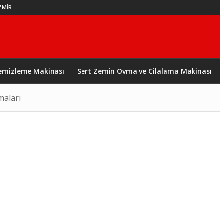
İZMİR
Temizleme Makinası
Sert Zemin Ovma ve Cilalama Makinası
maları