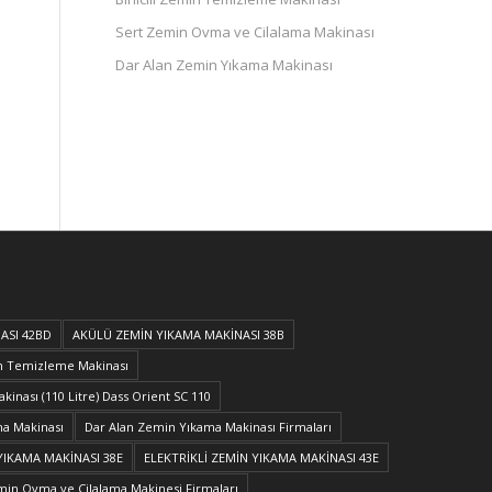
Sert Zemin Ovma ve Cilalama Makinası
Dar Alan Zemin Yıkama Makinası
ASI 42BD
AKÜLÜ ZEMİN YIKAMA MAKİNASI 38B
in Temizleme Makinası
kinası (110 Litre) Dass Orient SC 110
a Makinası
Dar Alan Zemin Yıkama Makinası Firmaları
YIKAMA MAKİNASI 38E
ELEKTRİKLİ ZEMİN YIKAMA MAKİNASI 43E
min Ovma ve Cilalama Makinesi Firmaları