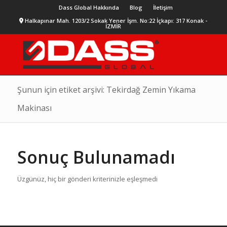
Dass Global Hakkında
Blog
İletişim
Halkapınar Mah. 1203/2 Sokak Yener İşm. No:22 İçkapı: 317 Konak -
İZMİR
Şunun için etiket arşivi: Tekirdağ Zemin Yıkama
Makinası
Sonuç Bulunamadı
Üzgünüz, hiç bir gönderi kriterinizle eşleşmedi