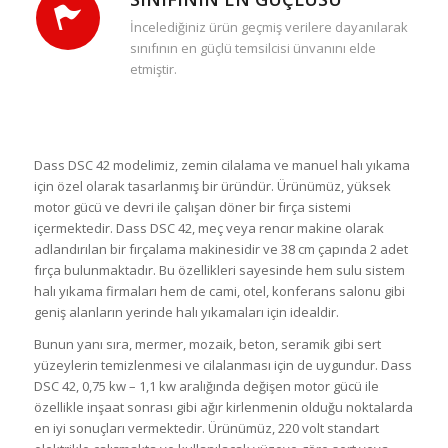
İncelediğiniz ürün geçmiş verilere dayanılarak
sınıfının en güçlü temsilcisi ünvanını elde
etmiştir.
Dass DSC 42 modelimiz, zemin cilalama ve manuel halı yıkama
için özel olarak tasarlanmış bir üründür. Ürünümüz, yüksek
motor gücü ve devri ile çalışan döner bir fırça sistemi
içermektedir. Dass DSC 42, meç veya rencır makine olarak
adlandırılan bir fırçalama makinesidir ve 38 cm çapında 2 adet
fırça bulunmaktadır. Bu özellikleri sayesinde hem sulu sistem
halı yıkama firmaları hem de cami, otel, konferans salonu gibi
geniş alanların yerinde halı yıkamaları için idealdir.
Bunun yanı sıra, mermer, mozaik, beton, seramik gibi sert
yüzeylerin temizlenmesi ve cilalanması için de uygundur. Dass
DSC 42, 0,75 kw – 1,1 kw aralığında değişen motor gücü ile
özellikle inşaat sonrası gibi ağır kirlenmenin olduğu noktalarda
en iyi sonuçları vermektedir. Ürünümüz, 220 volt standart