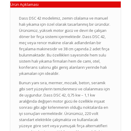
Ürün Açıklaması
Dass DSC 42 modelimiz, zemin cilalama ve manuel
halı yıkama için özel olarak tasarlanmış bir üründür.
Ürünümüz, yüksek motor gücü ve devri ile çalışan
döner bir fırça sistemi içermektedir. Dass DSC 42,
meç veya rencır makine olarak adlandırılan bir
fırçalama makinesidir ve 38 cm çapında 2 adet fırça
bulunmaktadır. Bu özellikleri sayesinde hem sulu
sistem halı yıkama firmaları hem de cami, otel,
konferans salonu gibi geniş alanların yerinde halı
yıkamaları için idealdir.
Bunun yanı sıra, mermer, mozaik, beton, seramik
gibi sert yüzeylerin temizlenmesi ve cilalanması için
de uygundur. Dass DSC 42, 0,75 kw – 1,1 kw
aralığında değişen motor gücü ile özellikle inşaat
sonrası gibi ağır kirlenmenin olduğu noktalarda en
iyi sonuçları vermektedir. Ürünümüz, 220 volt
standart elektrikle çalışmakta ve kullanılacak
yüzeye göre sert veya yumuşak fırça alternatifleri