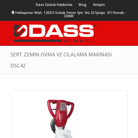
Dass Global Hakkında
Blog
İletişim
Halkapınar Mah. 1203/2 Sokak Yener İşm. No:22 İçkapı: 317 Konak -
İZMİR
SERT ZEMİN OVMA VE CİLALAMA MAKİNASI
DSC42