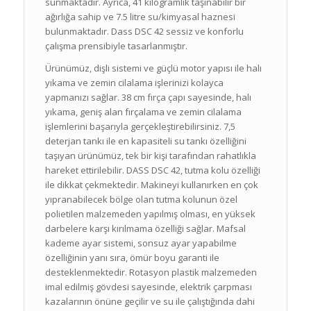
sunmaktadır. Ayrıca, 41 kilogramlık taşınabilir bir
ağırlığa sahip ve 7.5 litre su/kimyasal haznesi
bulunmaktadır. Dass DSC 42 sessiz ve konforlu
çalışma prensibiyle tasarlanmıştır.
Ürünümüz, dişli sistemi ve güçlü motor yapısı ile halı
yıkama ve zemin cilalama işlerinizi kolayca
yapmanızı sağlar. 38 cm fırça çapı sayesinde, halı
yıkama, geniş alan fırçalama ve zemin cilalama
işlemlerini başarıyla gerçekleştirebilirsiniz. 7,5
deterjan tankı ile en kapasiteli su tankı özelliğini
taşıyan ürünümüz, tek bir kişi tarafından rahatlıkla
hareket ettirilebilir. DASS DSC 42, tutma kolu özelliği
ile dikkat çekmektedir. Makineyi kullanırken en çok
yıpranabilecek bölge olan tutma kolunun özel
polietilen malzemeden yapılmış olması, en yüksek
darbelere karşı kırılmama özelliği sağlar. Mafsal
kademe ayar sistemi, sonsuz ayar yapabilme
özelliğinin yanı sıra, ömür boyu garanti ile
desteklenmektedir. Rotasyon plastik malzemeden
imal edilmiş gövdesi sayesinde, elektrik çarpması
kazalarının önüne geçilir ve su ile çalıştığında dahi