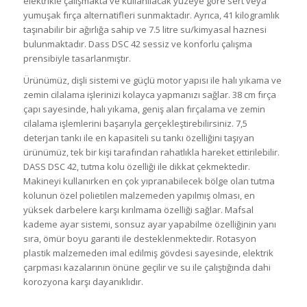
elektrikle çalışmakta ve kullanılacak yüzeye göre sert veya
yumuşak fırça alternatifleri sunmaktadır. Ayrıca, 41 kilogramlık
taşınabilir bir ağırlığa sahip ve 7.5 litre su/kimyasal haznesi
bulunmaktadır. Dass DSC 42 sessiz ve konforlu çalışma
prensibiyle tasarlanmıştır.
Ürünümüz, dişli sistemi ve güçlü motor yapısı ile halı yıkama ve
zemin cilalama işlerinizi kolayca yapmanızı sağlar. 38 cm fırça
çapı sayesinde, halı yıkama, geniş alan fırçalama ve zemin
cilalama işlemlerini başarıyla gerçekleştirebilirsiniz. 7,5
deterjan tankı ile en kapasiteli su tankı özelliğini taşıyan
ürünümüz, tek bir kişi tarafından rahatlıkla hareket ettirilebilir.
DASS DSC 42, tutma kolu özelliği ile dikkat çekmektedir.
Makineyi kullanırken en çok yıpranabilecek bölge olan tutma
kolunun özel polietilen malzemeden yapılmış olması, en
yüksek darbelere karşı kırılmama özelliği sağlar. Mafsal
kademe ayar sistemi, sonsuz ayar yapabilme özelliğinin yanı
sıra, ömür boyu garanti ile desteklenmektedir. Rotasyon
plastik malzemeden imal edilmiş gövdesi sayesinde, elektrik
çarpması kazalarının önüne geçilir ve su ile çalıştığında dahi
korozyona karşı dayanıklıdır.