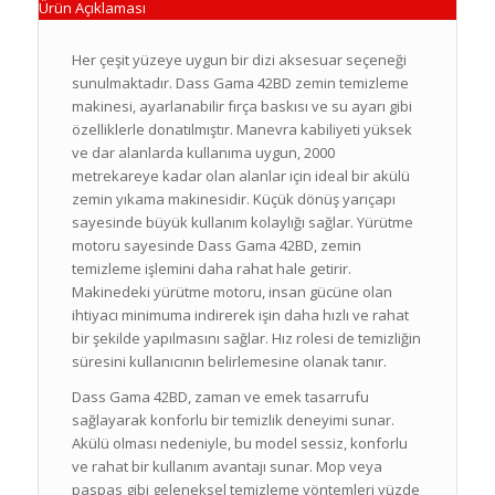
Ürün Açıklaması
Her çeşit yüzeye uygun bir dizi aksesuar seçeneği
sunulmaktadır. Dass Gama 42BD zemin temizleme
makinesi, ayarlanabilir fırça baskısı ve su ayarı gibi
özelliklerle donatılmıştır. Manevra kabiliyeti yüksek
ve dar alanlarda kullanıma uygun, 2000
metrekareye kadar olan alanlar için ideal bir akülü
zemin yıkama makinesidir. Küçük dönüş yarıçapı
sayesinde büyük kullanım kolaylığı sağlar. Yürütme
motoru sayesinde Dass Gama 42BD, zemin
temizleme işlemini daha rahat hale getirir.
Makinedeki yürütme motoru, insan gücüne olan
ihtiyacı minimuma indirerek işin daha hızlı ve rahat
bir şekilde yapılmasını sağlar. Hız rolesi de temizliğin
süresini kullanıcının belirlemesine olanak tanır.
Dass Gama 42BD, zaman ve emek tasarrufu
sağlayarak konforlu bir temizlik deneyimi sunar.
Akülü olması nedeniyle, bu model sessiz, konforlu
ve rahat bir kullanım avantajı sunar. Mop veya
paspas gibi geleneksel temizleme yöntemleri yüzde