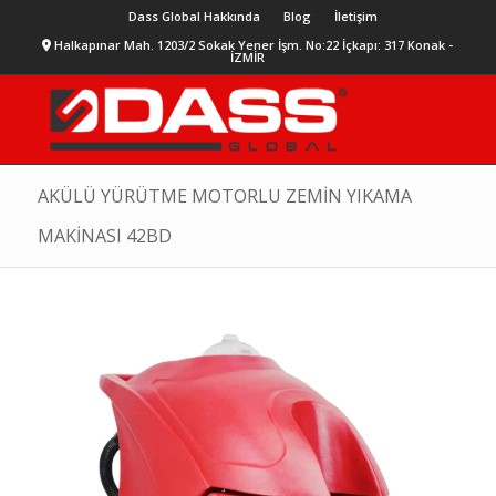
Dass Global Hakkında
Blog
İletişim
Halkapınar Mah. 1203/2 Sokak Yener İşm. No:22 İçkapı: 317 Konak -
İZMİR
AKÜLÜ YÜRÜTME MOTORLU ZEMİN YIKAMA
MAKİNASI 42BD