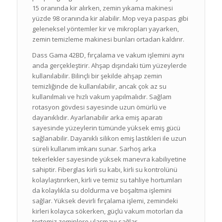
15 oranında kir alırken, zemin yıkama makinesi
yüzde 98 oranında kir alabilir. Mop veya paspas gibi
geleneksel yöntemler kir ve mikropları yayarken,
zemin temizleme makinesi bunları ortadan kaldırır.
Dass Gama 42BD, fırçalama ve vakum işlemini aynı
anda gerçekleştirir. Ahşap dışındaki tüm yüzeylerde
kullanılabilir. Bilinçli bir şekilde ahşap zemin
temizliğinde de kullanılabilir, ancak çok az su
kullanılmalı ve hızlı vakum yapılmalıdır. Sağlam
rotasyon gövdesi sayesinde uzun ömürlü ve
dayanıklıdır. Ayarlanabilir arka emiş aparatı
sayesinde yüzeylerin tümünde yüksek emiş gücü
sağlanabilir. Dayanıklı silikon emiş lastikleri ile uzun
süreli kullanım imkanı sunar. Sarhoş arka
tekerlekler sayesinde yüksek manevra kabiliyetine
sahiptir. Fiberglas kirli su kabı, kirli su kontrolünü
kolaylaştırırken, kirli ve temiz su tahliye hortumları
da kolaylıkla su doldurma ve boşaltma işlemini
sağlar. Yüksek devirli fırçalama işlemi, zemindeki
kirleri kolayca sökerken, güçlü vakum motorları da
tertemiz zeminlere ulaşmayı sağlar.